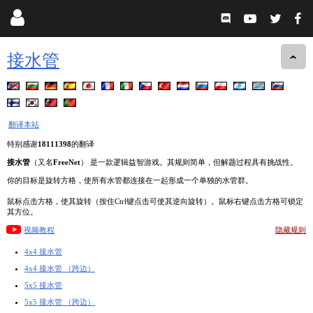
接水管
翻译本站
特别感谢
18111398
的翻译
接水管
（又名
FreeNet
） 是一款逻辑益智游戏。其规则简单，但解题过程具有挑战性。
你的目标是旋转方格，使所有水管都连接在一起形成一个单独的水管群。
鼠标点击方格，使其旋转（按住Ctrl键点击可使其逆向旋转）。鼠标右键点击方格可锁定
其方位。
视频教程
隐藏规则
4x4 接水管
4x4 接水管 （跨边）
5x5 接水管
5x5 接水管 （跨边）