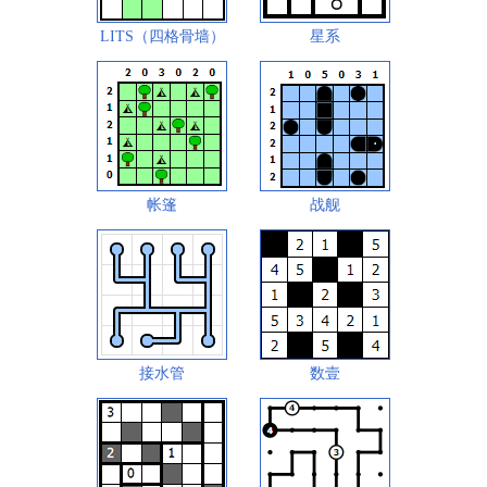
LITS（四格骨墙）
星系
帐篷
战舰
接水管
数壹