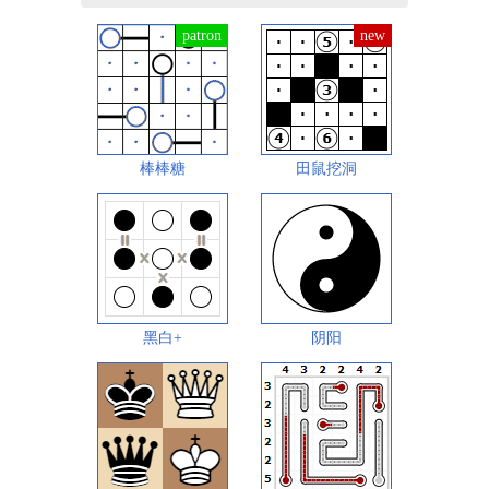
棒棒糖
田鼠挖洞
黑白+
阴阳