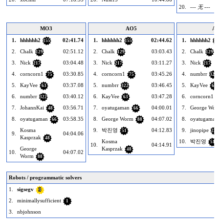
20.
--- 无 ---
MO3
AO5
A
1.
hhhhhh2
02:41.74
1.
hhhhhh2
02:44.62
1.
hhhhhh2
155
155
15
2.
Chalk
02:51.12
2.
Chalk
03:03.43
2.
Chalk
129
129
129
3.
Nick
03:04.48
3.
Nick
03:11.27
3.
Nick
217
217
217
4.
corncorn1
03:30.85
4.
corncorn1
03:45.26
4.
numbrr
75
75
322
5.
KayVee
03:37.08
5.
numbrr
03:46.45
5.
KayVee
63
322
63
6.
numbrr
03:40.12
6.
KayVee
03:47.28
6.
corncorn1
322
63
7.
JohannKai
03:56.71
7.
oyatugaman
04:00.01
7.
George Wo
48
66
8.
oyatugaman
03:58.35
8.
George Worm
04:07.02
8.
oyatugaman
66
88
Kosma
9.
박진영
04:12.83
9.
jinopipe
51
222
9.
04:04.06
Kasprzak
48
Kosma
10.
박진영
51
10.
04:14.91
George
Kasprzak
48
10.
04:07.02
Worm
88
Robots / programmatic solvers
1.
sigsegv
3
2.
minimallysufficient
1
3.
nbjohnson