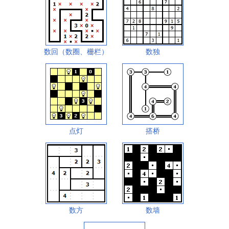
数回（数圈、栅栏）
数独
点灯
搭桥
数方
数墙