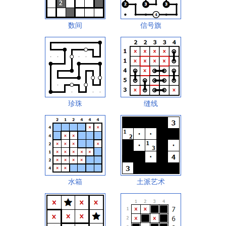
数间
信号旗
珍珠
缝线
水箱
土派艺术