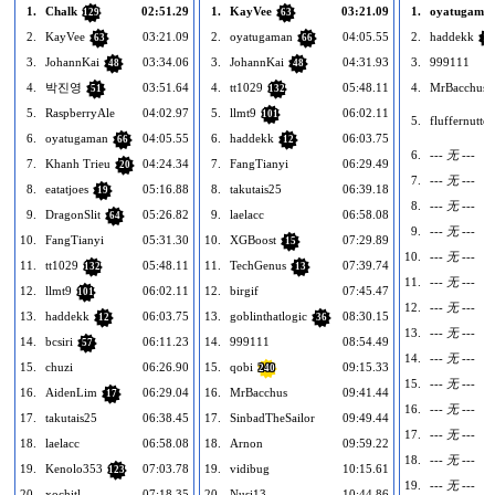
1.
Chalk
02:51.29
1.
KayVee
03:21.09
1.
oyatugama
129
63
2.
KayVee
03:21.09
2.
oyatugaman
04:05.55
2.
haddekk
63
66
12
3.
JohannKai
03:34.06
3.
JohannKai
04:31.93
3.
999111
48
48
4.
박진영
03:51.64
4.
tt1029
05:48.11
4.
MrBacchus
51
132
5.
RaspberryAle
04:02.97
5.
llmt9
06:02.11
101
5.
fluffernutter
6.
oyatugaman
04:05.55
6.
haddekk
06:03.75
66
12
6.
--- 无 ---
7.
Khanh Trieu
04:24.34
7.
FangTianyi
06:29.49
20
7.
--- 无 ---
8.
eatatjoes
05:16.88
8.
takutais25
06:39.18
19
8.
--- 无 ---
9.
DragonSlit
05:26.82
9.
laelacc
06:58.08
64
9.
--- 无 ---
10.
FangTianyi
05:31.30
10.
XGBoost
07:29.89
15
10.
--- 无 ---
11.
tt1029
05:48.11
11.
TechGenus
07:39.74
132
13
11.
--- 无 ---
12.
llmt9
06:02.11
12.
birgif
07:45.47
101
12.
--- 无 ---
13.
haddekk
06:03.75
13.
goblinthatlogic
08:30.15
12
36
13.
--- 无 ---
14.
bcsiri
06:11.23
14.
999111
08:54.49
57
14.
--- 无 ---
15.
chuzi
06:26.90
15.
qobi
09:15.33
240
15.
--- 无 ---
16.
AidenLim
06:29.04
16.
MrBacchus
09:41.44
17
16.
--- 无 ---
17.
takutais25
06:38.45
17.
SinbadTheSailor
09:49.44
17.
--- 无 ---
18.
laelacc
06:58.08
18.
Arnon
09:59.22
18.
--- 无 ---
19.
Kenolo353
07:03.78
19.
vidibug
10:15.61
123
19.
--- 无 ---
20.
xochitl
07:18.35
20.
Nusi13
10:44.86