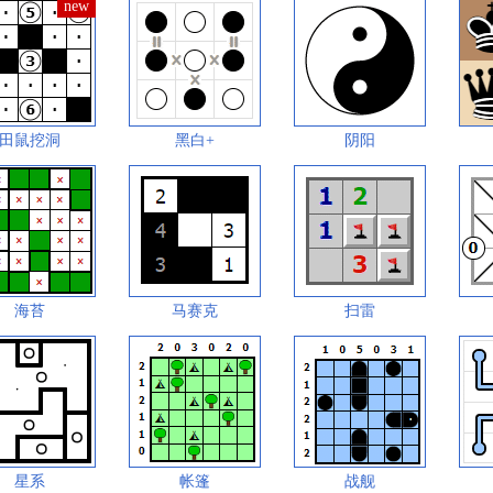
田鼠挖洞
黑白+
阴阳
海苔
马赛克
扫雷
星系
帐篷
战舰