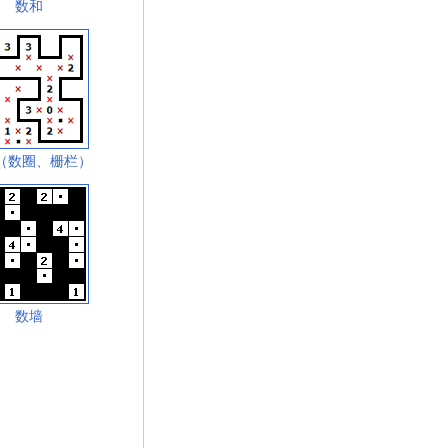
数和
（数圈、栅栏）
数墙