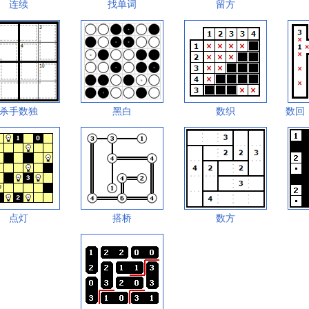
连续
找单词
留方
杀手数独
黑白
数织
数回
点灯
搭桥
数方