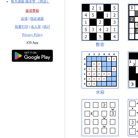
每月谜题 接水管 （跨边）
提供赞助
反馈
|
指定谜题
批量打印
|
名人堂
|
统计
Privacy Policy
iOS App
数壹
水箱