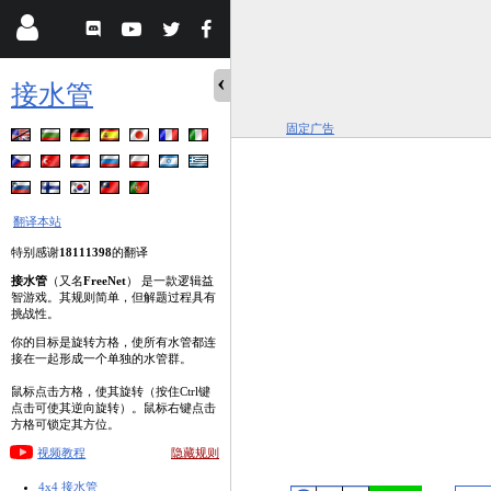
接水管
固定广告
翻译本站
特别感谢
18111398
的翻译
接水管
（又名
FreeNet
） 是一款逻辑益
智游戏。其规则简单，但解题过程具有
挑战性。
你的目标是旋转方格，使所有水管都连
接在一起形成一个单独的水管群。
鼠标点击方格，使其旋转（按住Ctrl键
点击可使其逆向旋转）。鼠标右键点击
方格可锁定其方位。
视频教程
隐藏规则
4x4 接水管