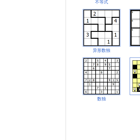
不等式
异形数独
数独