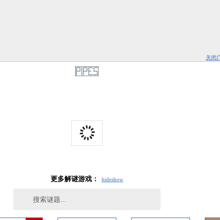
关闭
更多解谜游戏：
hide
show