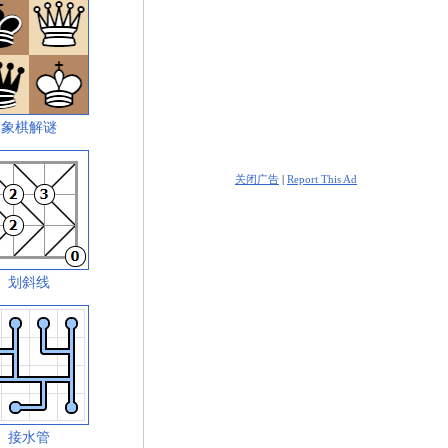
象棋解谜
关闭广告
|
Report This Ad
划斜线
接水管