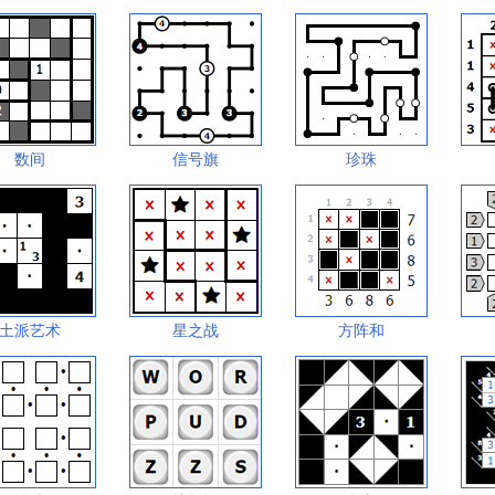
数间
信号旗
珍珠
土派艺术
星之战
方阵和