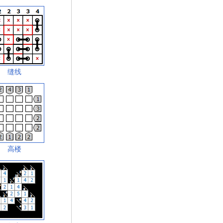
缝线
高楼