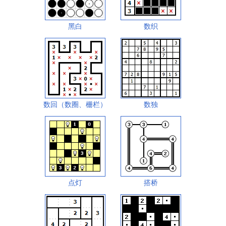
黑白
数织
数回（数圈、栅栏）
数独
点灯
搭桥