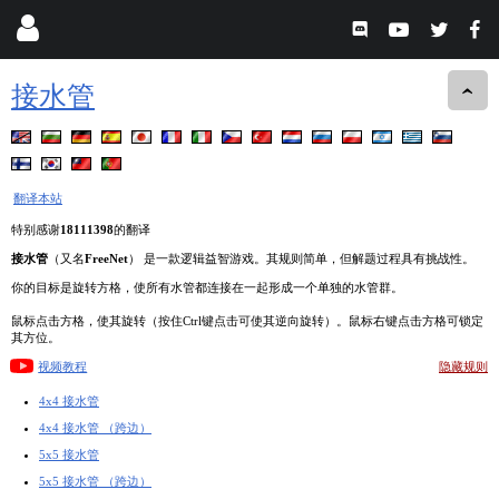
接水管
翻译本站
特别感谢
18111398
的翻译
接水管
（又名
FreeNet
） 是一款逻辑益智游戏。其规则简单，但解题过程具有挑战性。
你的目标是旋转方格，使所有水管都连接在一起形成一个单独的水管群。
鼠标点击方格，使其旋转（按住Ctrl键点击可使其逆向旋转）。鼠标右键点击方格可锁定
其方位。
视频教程
隐藏规则
4x4 接水管
4x4 接水管 （跨边）
5x5 接水管
5x5 接水管 （跨边）