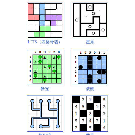
LITS（四格骨墙）
星系
帐篷
战舰