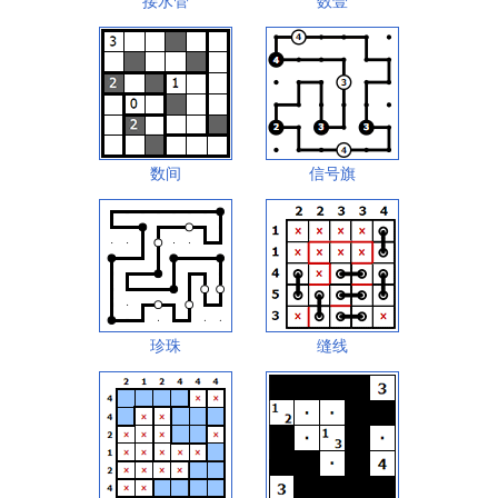
接水管
数壹
数间
信号旗
珍珠
缝线